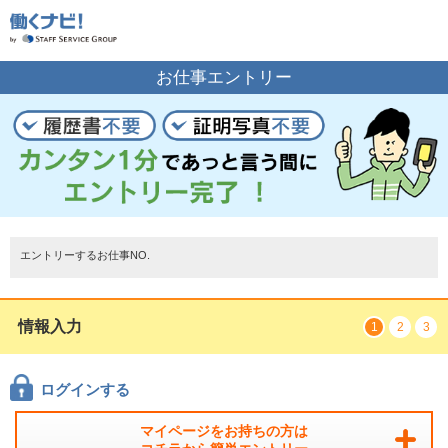
お仕事の案内をご希望の方はこちら
お仕事エントリー
エントリーする
トップページ
エントリーするお仕事NO.
情報入力
1
2
3
ログインする
マイページをお持ちの方は