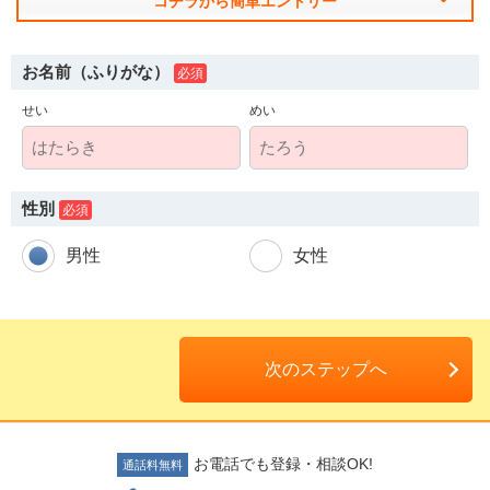
コチラから簡単エントリー
お名前（ふりがな）
せい
めい
人材派遣のしくみ・メリット
性別
テクノ・サービスってどんな会社？
男性
女性
お仕事の種類
登録会場への行き方
次のステップへ
サイトマップ
仕事情報配信メール登録
お電話でも登録・相談OK!
通話料無料
よくあるご質問