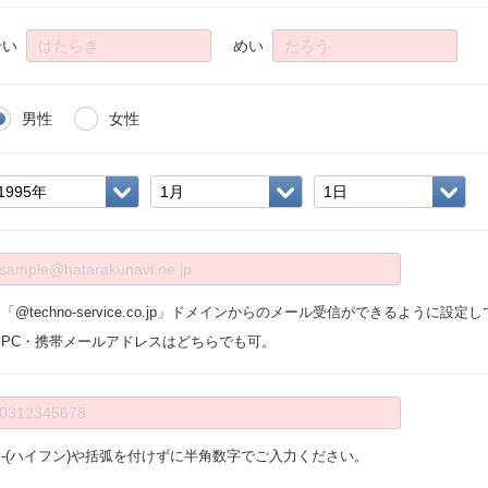
せい
めい
男性
女性
「@techno-service.co.jp」ドメインからのメール受信ができるように設
※PC・携帯メールアドレスはどちらでも可。
※-(ハイフン)や括弧を付けずに半角数字でご入力ください。