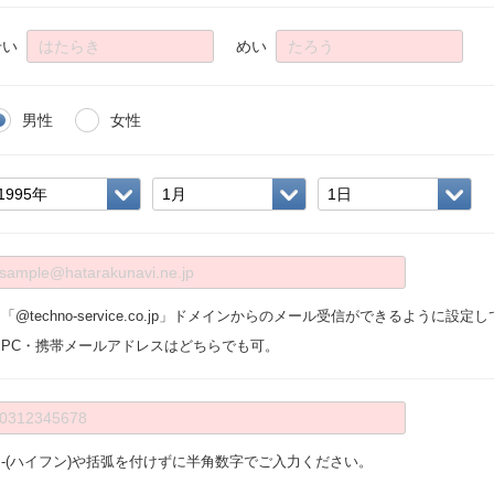
せい
めい
男性
女性
「@techno-service.co.jp」ドメインからのメール受信ができるように設
※PC・携帯メールアドレスはどちらでも可。
※-(ハイフン)や括弧を付けずに半角数字でご入力ください。