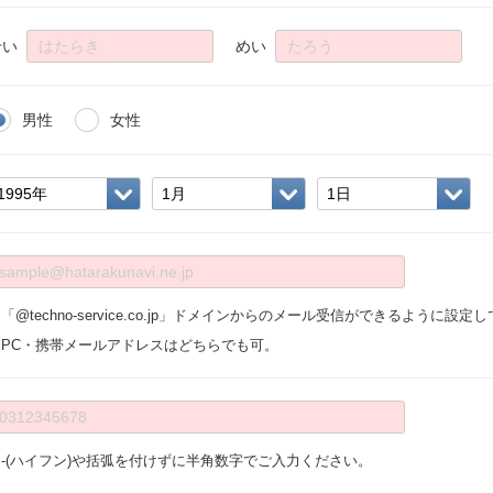
せい
めい
男性
女性
「@techno-service.co.jp」ドメインからのメール受信ができるように設
※PC・携帯メールアドレスはどちらでも可。
※-(ハイフン)や括弧を付けずに半角数字でご入力ください。