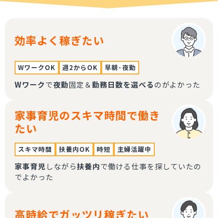
効率よく稼ぎたい
WワークOK
週2からOK
早朝･夜勤
Wワーク
で
夜勤
固定＆
勤務日数を選べる
のがよかった
家事育児のスキマ時間で働き
たい
スキマ時間
扶養内OK
時短
主婦活躍中
家事育児
しながら
扶養内
で働ける仕事を探していたの
でよかった
高時給でガッツリ稼ぎたい